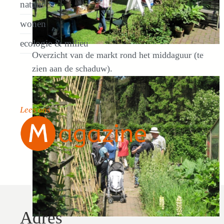
natuur
wonen
ecologie & milieu
Overzicht van de markt rond het middaguur (te
zien aan de schaduw).
Lees ons
Adres