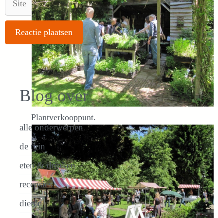
Blog over
Plantverkooppunt.
alle onderwerpen
de tuin
eten & drinken
recensies
dieren