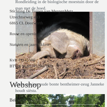
Rondleiding in de biologische moestuin door de
man met de hoed.
Stichting De Tuinen van MergenMetz
Utrechtseweg 433
6865 CL Doorwerth
Route en openingstijden
Statuten en jaarstukken
KvK 81145500
BTW# NL861952947B01
Webshop
Onze zes jaar oude bonte bentheimer-zeug Janneke
houdt siësta.
Bekijk de shop