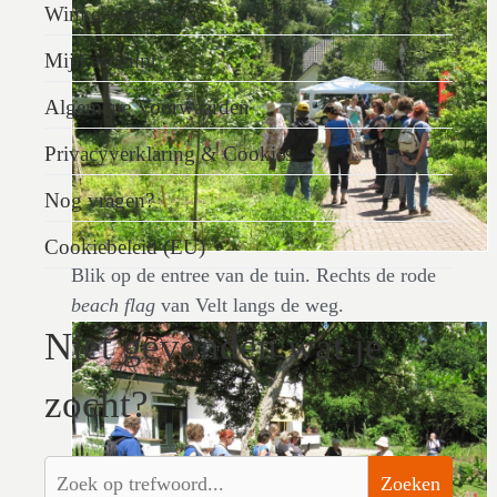
Winkelwagen
Mijn account
Algemene Voorwaarden
Privacyverklaring & Cookies
Nog vragen?
Cookiebeleid (EU)
Blik op de entree van de tuin. Rechts de rode
beach flag
van Velt langs de weg.
Niet gevonden wat je
zocht?
Zoeken