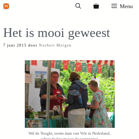
Ga
Menu
naar
de
Het is mooi geweest
inhoud
7 juni 2015
door
Norbert Mergen
Wil de Vooght, eerste man van Velt in Nederland,
achter de kraam van de vereniging.