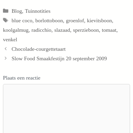
Categorieën
Blog
,
Tuinnotities
Tags
blue coco
,
borlottoboon
,
groenlof
,
kievitsboon
,
koolgalmug
,
radicchio
,
slazaad
,
sperzieboon
,
tomaat
,
venkel
Chocolade-courgettetaart
Slow Food Smaakfestijn 20 september 2009
Plaats een reactie
Reactie