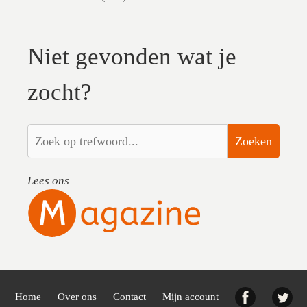
Niet gevonden wat je
zocht?
Zoeken
Lees ons
Facebook
Twi
Home
Over ons
Contact
Mijn account