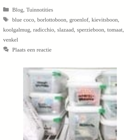
Categorieën
Blog
,
Tuinnotities
Tags
blue coco
,
borlottoboon
,
groenlof
,
kievitsboon
,
koolgalmug
,
radicchio
,
slazaad
,
sperzieboon
,
tomaat
,
venkel
Plaats een reactie