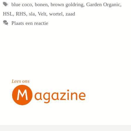
Tags
blue coco
,
bonen
,
brown goldring
,
Garden Organic
,
HSL
,
RHS
,
sla
,
Velt
,
wortel
,
zaad
Plaats een reactie
Lees ons