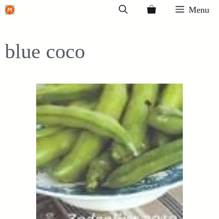
Ga
Menu
naar
de
blue coco
inhoud