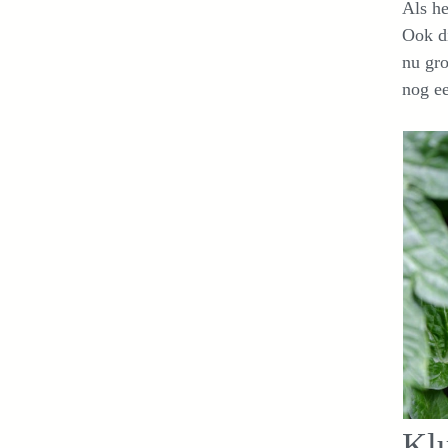
Als he
Ook di
nu gro
nog ee
Klu