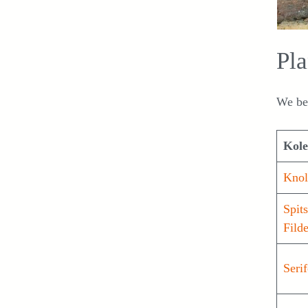
Pl
We be
Kol
Knol
Spit
Fild
Seri