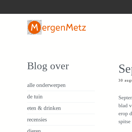
Ga
naar
de
inhoud
Blog over
Se
30 aug
alle onderwerpen
de tuin
Septem
blad v
eten & drinken
erop d
recensies
spits
dieren