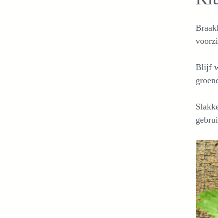
Braakl
voorzi
Blijf 
groenc
Slakk
gebrui