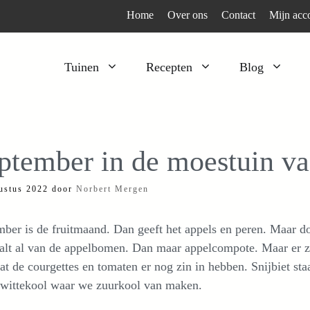
Home
Over ons
Contact
Mijn acc
Tuinen
Recepten
Blog
Heesters
Bijzonder en apart
Klimplanten
Kruiden
ptember in de moestuin v
Kruiden
Peulgroenten
ustus 2022
door
Norbert Mergen
Moestuin
Tomaten
Verfplanten
Vruchtgewassen
ber is de fruitmaand. Dan geeft het appels en peren. Maar door
Voedselbos
Wortelgroenten
alt al van de appelbomen. Dan maar appelcompote. Maar er zi
at de courgettes en tomaten er nog zin in hebben. Snijbiet staat
Bladgroenten
e wittekool waar we zuurkool van maken.