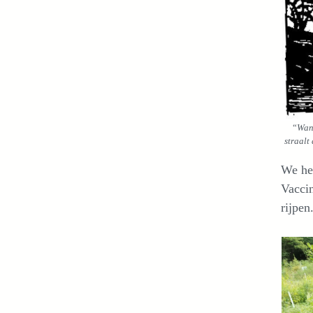
“
Wann
straalt
We heb
Vacci
rijpen