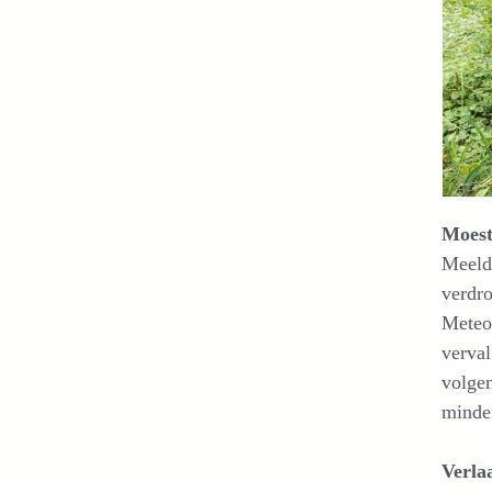
Moest
Meelda
verdro
Meteo
verval
volgen
minde
Verla