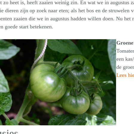
t zo heet is, heeft zaaien weinig zin. En wat we in augustus 
e dieren zijn op zoek naar eten; als het bos en de struwele
enten zaaien die we in augustus hadden willen doen. Nu het 
n goede start betekenen.
Groene
Tomaten
een kas/
de groe
Lees hi
sjes