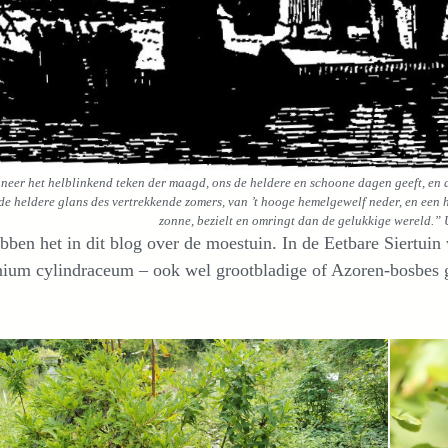
eer het helblinkend teken der maagd, ons de heldere en schoone dagen geeft, en 
 de heldere glans des vertrekkende zomers, van ’t hooge hemelgewelf neder, en een
zonne, bezielt en omringt dan de gelukkige wereld.”
ben het in dit blog over de moestuin. In de Eetbare Siertuin 
nium cylindraceum – ook wel grootbladige of Azoren-bosbes 
.