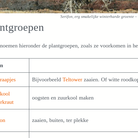
Serifon, erg smakelijke winterharde groente
– 
antgroepen
noemen hieronder de plantgroepen, zoals ze voorkomen in he
en
raapjes
Bijvoorbeeld
Teltower
zaaien. Of witte roodko
skool
oogsten en zuurkool maken
erkraut
fon
zaaien, buiten, ter plekke