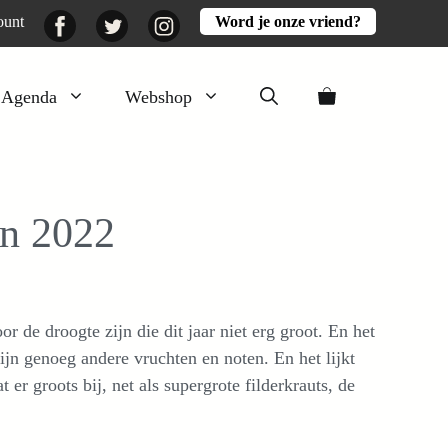
Facebook
Twitter
Instagram
ount
Word je onze vriend?
Agenda
Webshop
Veluwezomer
Aarde en mest
an 2022
Activiteiten
Boeken
Mooi
 de droogte zijn die dit jaar niet erg groot. En het
Lekker
jn genoeg andere vruchten en noten. En het lijkt
 er groots bij, net als supergrote filderkrauts, de