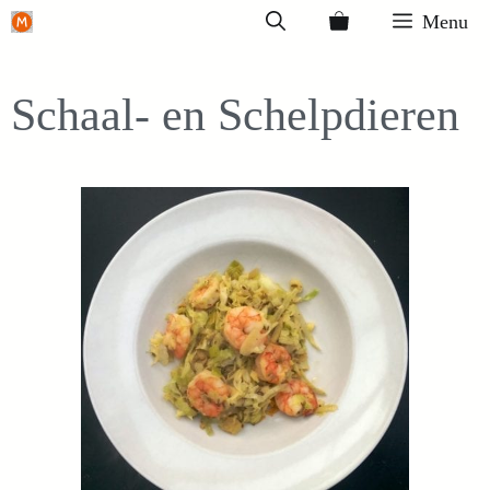
Ga
Menu
naar
de
Schaal- en Schelpdieren
inhoud