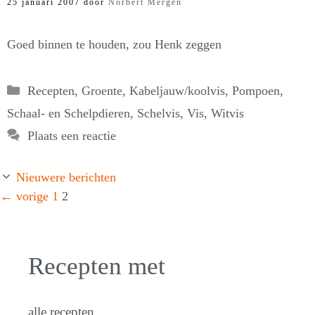
25 januari 2007
door
Norbert Mergen
Goed binnen te houden, zou Henk zeggen
Categorieën
Recepten
,
Groente
,
Kabeljauw/koolvis
,
Pompoen
,
Schaal- en Schelpdieren
,
Schelvis
,
Vis
,
Witvis
Plaats een reactie
Nieuwere berichten
Pagina
Pagina
←
vorige
1
2
Recepten met
alle recepten