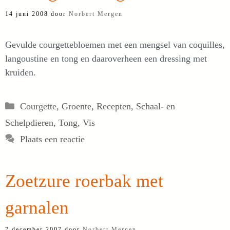
14 juni 2008
door
Norbert Mergen
Gevulde courgettebloemen met een mengsel van coquilles,
langoustine en tong en daaroverheen een dressing met
kruiden.
Categorieën
Courgette
,
Groente
,
Recepten
,
Schaal- en
Schelpdieren
,
Tong
,
Vis
Plaats een reactie
Zoetzure roerbak met
garnalen
7 december 2007
door
Norbert Mergen