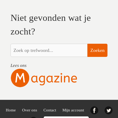
Niet gevonden wat je
zocht?
Zoeken
Lees ons
Facebook
Twi
Home
Over ons
Contact
Mijn account