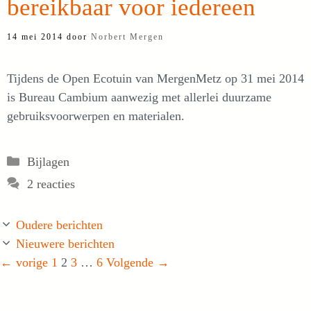
bereikbaar voor iedereen
14 mei 2014
door
Norbert Mergen
Tijdens de Open Ecotuin van MergenMetz op 31 mei 2014
is Bureau Cambium aanwezig met allerlei duurzame
gebruiksvoorwerpen en materialen.
Categorieën
Bijlagen
2 reacties
Oudere berichten
Nieuwere berichten
Pagina
Pagina
Pagina
Pagina
←
vorige
1
2
3
…
6
Volgende
→