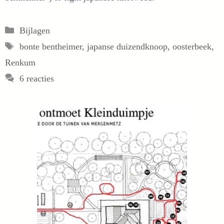
Categorieën
Bijlagen
Tags
bonte bentheimer
,
japanse duizendknoop
,
oosterbeek
,
Renkum
6 reacties