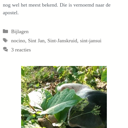
nog wel het meest bekend. Die is vernoemd naar de
apostel.
Categorieën
Bijlagen
Tags
nocino
,
Sint Jan
,
Sint-Janskruid
,
sint-jansui
3 reacties