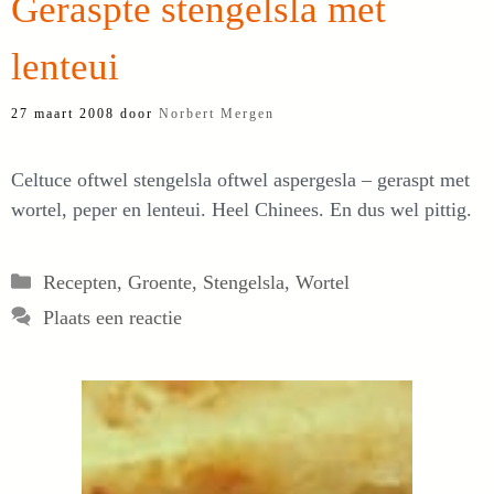
Geraspte stengelsla met
lenteui
27 maart 2008
door
Norbert Mergen
Celtuce oftwel stengelsla oftwel aspergesla – geraspt met
wortel, peper en lenteui. Heel Chinees. En dus wel pittig.
Categorieën
Recepten
,
Groente
,
Stengelsla
,
Wortel
Plaats een reactie