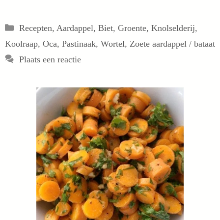
Categorieën
Recepten
,
Aardappel
,
Biet
,
Groente
,
Knolselderij
,
Koolraap
,
Oca
,
Pastinaak
,
Wortel
,
Zoete aardappel / bataat
Plaats een reactie