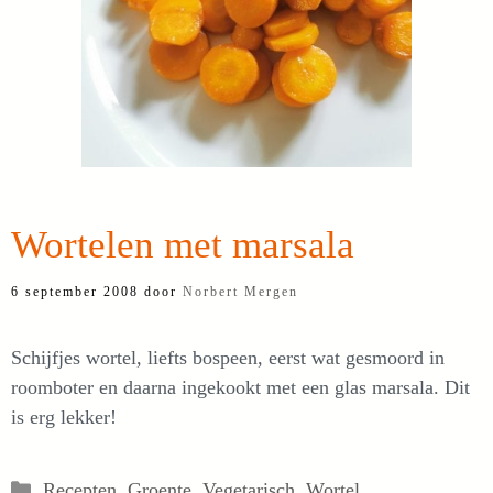
Wortelen met marsala
6 september 2008
door
Norbert Mergen
Schijfjes wortel, liefts bospeen, eerst wat gesmoord in
roomboter en daarna ingekookt met een glas marsala. Dit
is erg lekker!
Categorieën
Recepten
,
Groente
,
Vegetarisch
,
Wortel