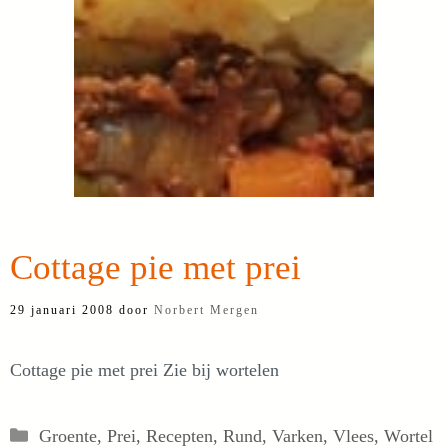
Cottage pie met prei
29 januari 2008
door
Norbert Mergen
Cottage pie met prei Zie bij wortelen
Categorieën
Groente
,
Prei
,
Recepten
,
Rund
,
Varken
,
Vlees
,
Wortel