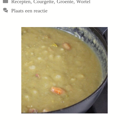
Categorieën
Recepten
,
Courgette
,
Groente
,
Wortel
Plaats een reactie