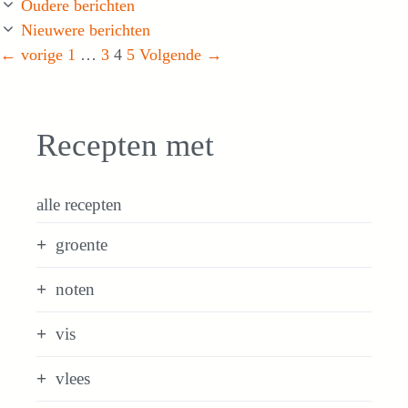
Oudere berichten
Nieuwere berichten
Pagina
Pagina
Pagina
Pagina
←
vorige
1
…
3
4
5
Volgende
→
Recepten met
alle recepten
groente
noten
vis
vlees