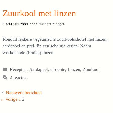
Zuurkool met linzen
8 februari 2006
door
Norbert Mergen
Ronduit lekkere vegetarische zuurkoolschotel met linzen,
aardappel en prei. En een scheutje ketjap. Neem
vastkokende (bruine) linzen.
Categorieën
Recepten
,
Aardappel
,
Groente
,
Linzen
,
Zuurkool
2 reacties
Nieuwere berichten
Pagina
Pagina
←
vorige
1
2