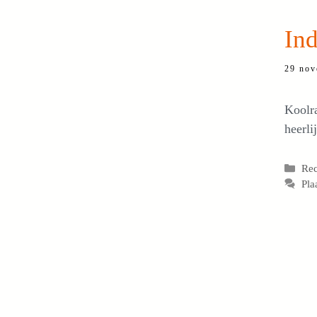
Ind
29 nov
Koolra
heerli
Cat
Re
Pla