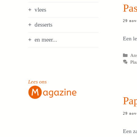
Pas
vlees
29 nov
desserts
Een le
en meer...
Cat
Ans
Pla
Lees ons
Pa
29 nov
Een za