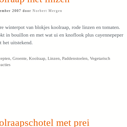
ember 2007
door
Norbert Mergen
e winterpot van blokjes koolraap, rode linzen en tomaten.
t in bouillon en met wat ui en knoflook plus cayennepeper
 het uitstekend.
egorieën
cepten
,
Groente
,
Koolraap
,
Linzen
,
Paddenstoelen
,
Vegetarisch
eacties
lraapschotel met prei