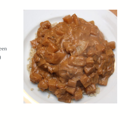
een
)