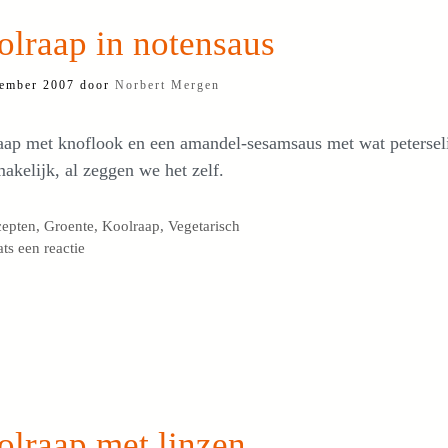
lraap in notensaus
ember 2007
door
Norbert Mergen
aap met knoflook en een amandel-sesamsaus met wat petersel
akelijk, al zeggen we het zelf.
egorieën
cepten
,
Groente
,
Koolraap
,
Vegetarisch
ats een reactie
olraap met linzen