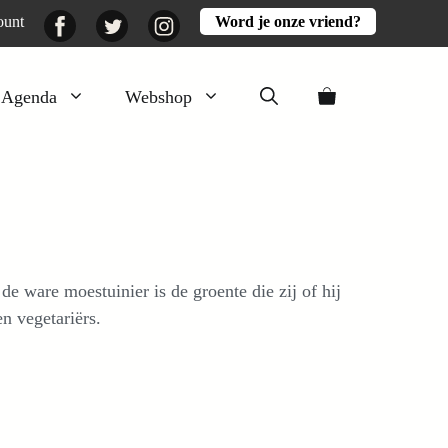
Facebook
Twitter
Instagram
ount
Word je onze vriend?
Agenda
Webshop
Veluwezomer
Aarde en mest
Activiteiten
Boeken
e ware moestuinier is de groente die zij of hij
Mooi
n vegetariërs.
Lekker