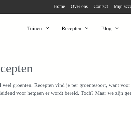
Home
Over ons
Contact
Mijn acc
Tuinen
Recepten
Blog
Heesters
Bijzonder en apart
Klimplanten
Kruiden
cepten
Kruiden
Peulgroenten
Moestuin
Tomaten
 veel groenten. Recepten vind je per groentesoort, want voor d
Verfplanten
Vruchtgewassen
leidend voor hetgeen er wordt bereid. Toch? Maar we zijn gee
Voedselbos
Wortelgroenten
Bladgroenten