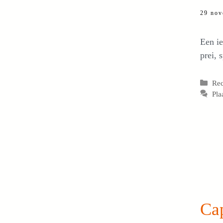
29 nov
Een ie
prei, 
Cat
Re
Pla
Ca