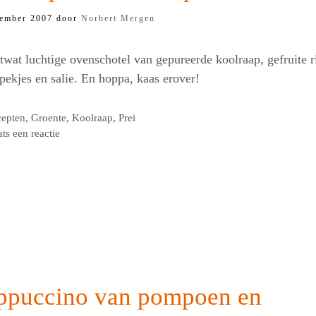
ember 2007
door
Norbert Mergen
twat luchtige ovenschotel van gepureerde koolraap, gefruite 
spekjes en salie. En hoppa, kaas erover!
egorieën
cepten
,
Groente
,
Koolraap
,
Prei
ats een reactie
ppuccino van pompoen en