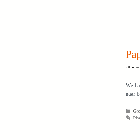
Pa
29 nov
We ha
naar b
Cat
Gro
Pla