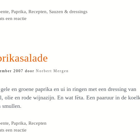
egorieën
ente
,
Paprika
,
Recepten
,
Sauzen & dressings
ats een reactie
rikasalade
ember 2007
door
Norbert Mergen
gele en groene paprika en ui in ringen met een dressing van
, olie en rode wijnazijn. En wat fèta. Een paaruur in de koel
 smullen.
egorieën
ente
,
Paprika
,
Recepten
ats een reactie