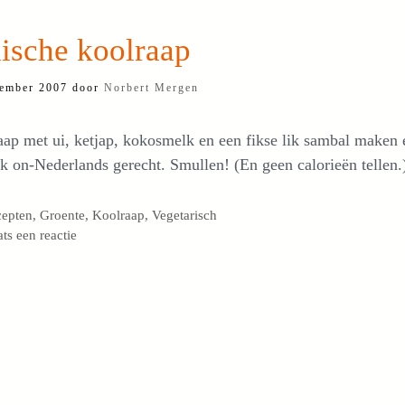
ische koolraap
ember 2007
door
Norbert Mergen
ap met ui, ketjap, kokosmelk en een fikse lik sambal maken 
jk on-Nederlands gerecht. Smullen! (En geen calorieën tellen.
egorieën
cepten
,
Groente
,
Koolraap
,
Vegetarisch
ats een reactie