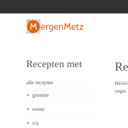
Ga
naar
de
inhoud
Recepten met
Re
alle recepten
Héééél
oogst 
groente
noten
vis