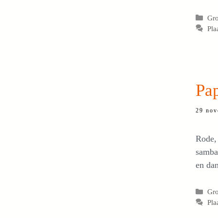
Cat
Gro
Pla
Pap
29 nov
Rode, 
sambal
en dan
Cat
Gro
Pla