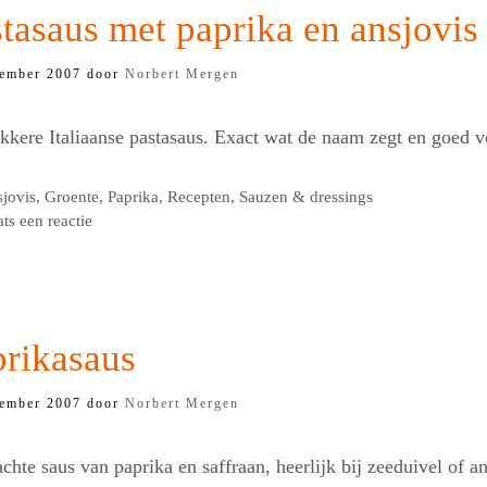
tasaus met paprika en ansjovis
ember 2007
door
Norbert Mergen
kkere Italiaanse pastasaus. Exact wat de naam zegt en goed v
egorieën
jovis
,
Groente
,
Paprika
,
Recepten
,
Sauzen & dressings
ats een reactie
prikasaus
ember 2007
door
Norbert Mergen
chte saus van paprika en saffraan, heerlijk bij zeeduivel of an