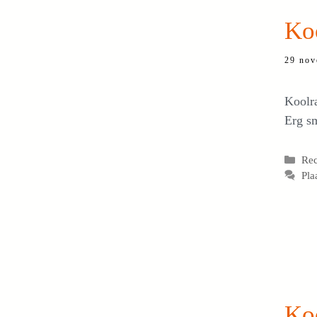
Koo
29 nov
Koolr
Erg sm
Cat
Re
Pla
Ko