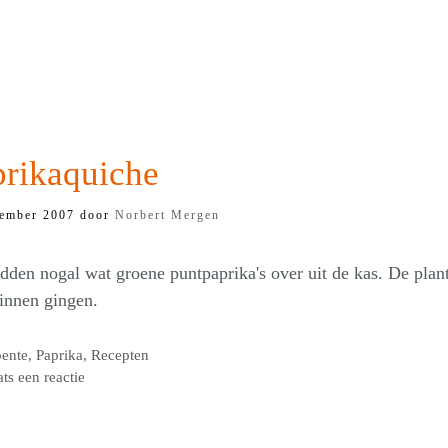
prikaquiche
ember 2007
door
Norbert Mergen
dden nogal wat groene puntpaprika's over uit de kas. De pla
innen gingen.
egorieën
ente
,
Paprika
,
Recepten
ats een reactie