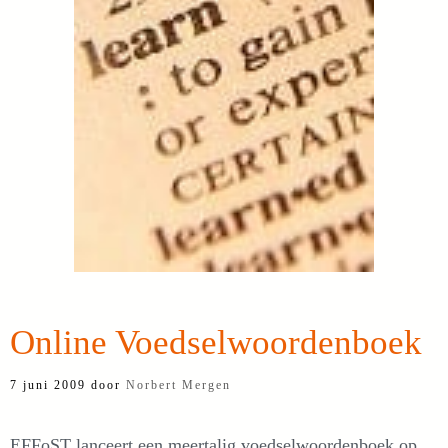
Online Voedselwoordenboek
7 juni 2009
door
Norbert Mergen
EFFoST lanceert een meertalig voedselwoordenboek op