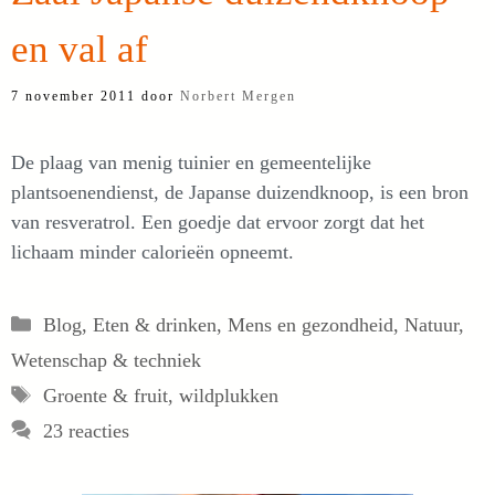
en val af
7 november 2011
door
Norbert Mergen
De plaag van menig tuinier en gemeentelijke
plantsoenendienst, de Japanse duizendknoop, is een bron
van resveratrol. Een goedje dat ervoor zorgt dat het
lichaam minder calorieën opneemt.
Categorieën
Blog
,
Eten & drinken
,
Mens en gezondheid
,
Natuur
,
Wetenschap & techniek
Tags
Groente & fruit
,
wildplukken
23 reacties