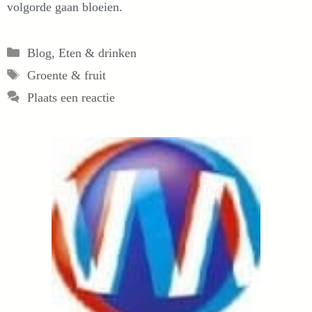
volgorde gaan bloeien.
Categorieën
Blog
,
Eten & drinken
Tags
Groente & fruit
Plaats een reactie