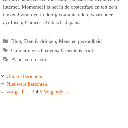
Internet. Momenteel is het in de opstartfase en telt zo'n
duizend woorden in dertig courante talen, waaronder
cyrillisch, Chinees, Arabisch, Japans.
Categorieën
Blog
,
Eten & drinken
,
Mens en gezondheid
Tags
Culinaire geschiedenis
,
Groente & fruit
Plaats een reactie
Oudere berichten
Nieuwere berichten
Pagina
Pagina
Pagina
Pagina
←
vorige
1
…
3
4
5
Volgende
→