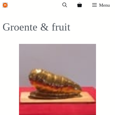
Ga
Menu
naar
de
Groente & fruit
inhoud