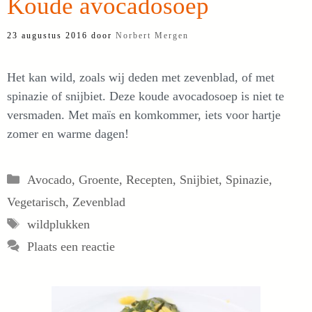
Koude avocadosoep
23 augustus 2016
door
Norbert Mergen
Het kan wild, zoals wij deden met zevenblad, of met
spinazie of snijbiet. Deze koude avocadosoep is niet te
versmaden. Met maïs en komkommer, iets voor hartje
zomer en warme dagen!
Categorieën
Avocado
,
Groente
,
Recepten
,
Snijbiet
,
Spinazie
,
Vegetarisch
,
Zevenblad
Tags
wildplukken
Plaats een reactie