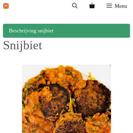
Ga
Menu
naar
de
inhoud
Beschrijving snijbiet
Snijbiet