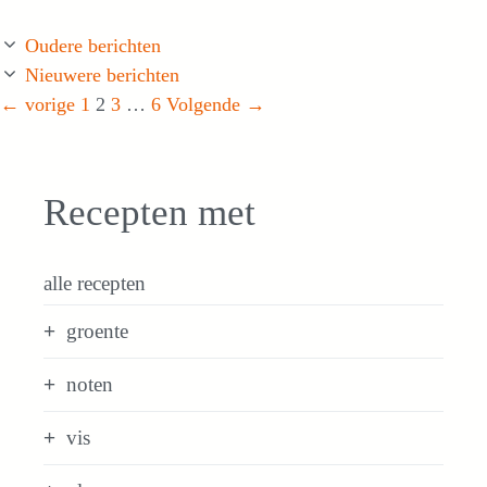
Oudere berichten
Nieuwere berichten
Pagina
Pagina
Pagina
Pagina
←
vorige
1
2
3
…
6
Volgende
→
Recepten met
alle recepten
groente
noten
vis