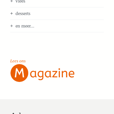
vlees
desserts
en meer...
Lees ons