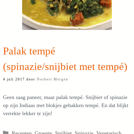
Palak tempé
(spinazie/snijbiet met tempé)
4 juli 2017
door
Norbert Mergen
Geen saag paneer, maar palak tempé. Snijbiet of spinazie
op zijn Indiaas met blokjes gebakken tempé. En dat blijkt
verrekte lekker te zijn!
Categorieën
Recepten
,
Groente
,
Snijbiet
,
Spinazie
,
Vegetarisch