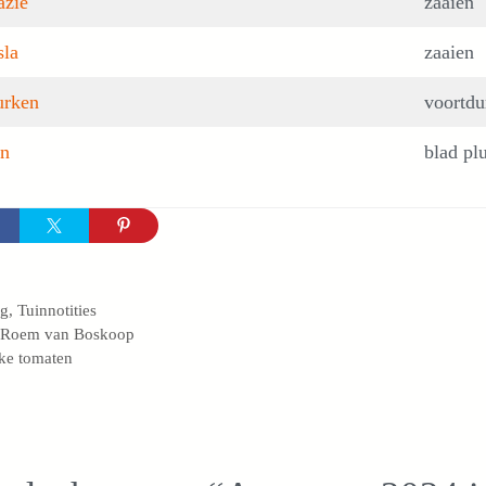
azie
zaaien
sla
zaaien
rken
voortdu
n
blad pl
egorieën
og
,
Tuinnotities
 Roem van Boskoop
ke tomaten