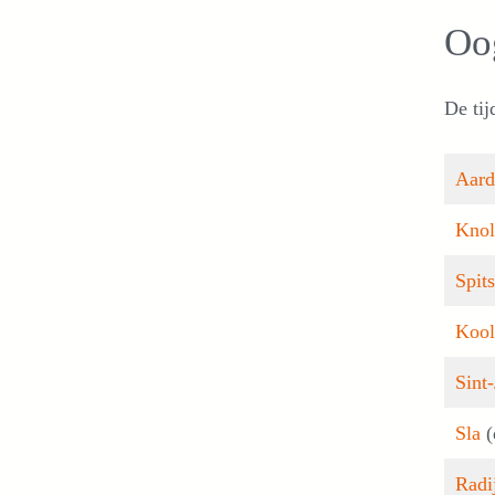
Oog
De tij
Aard
Knol
Spits
Kool
Sint
Sla
(
Radi