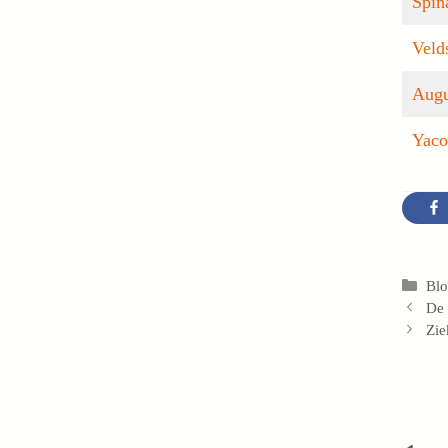
Spin
Veld
Augu
Yaco
Cat
Bl
De
Zie