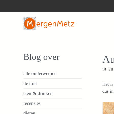
Ga
naar
de
inhoud
Blog over
Au
18 jul
alle onderwerpen
de tuin
Het is
dus in
eten & drinken
recensies
dieren