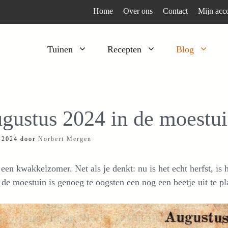
Home
Over ons
Contact
Mijn acc
Tuinen
Recepten
Blog
Heesters
Bijzonder en apart
Klimplanten
Kruiden
gustus 2024 in de moestu
Kruiden
Peulgroenten
i 2024
door
Norbert Mergen
Moestuin
Tomaten
Verfplanten
Vruchtgewassen
 een kwakkelzomer. Net als je denkt: nu is het echt herfst, 
Voedselbos
Wortelgroenten
 de moestuin is genoeg te oogsten een nog een beetje uit te pl
Bladgroenten