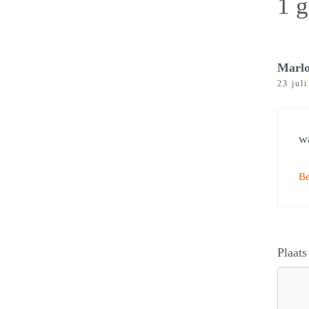
1 g
Marlo
23 jul
wa
B
Plaats
Reacti