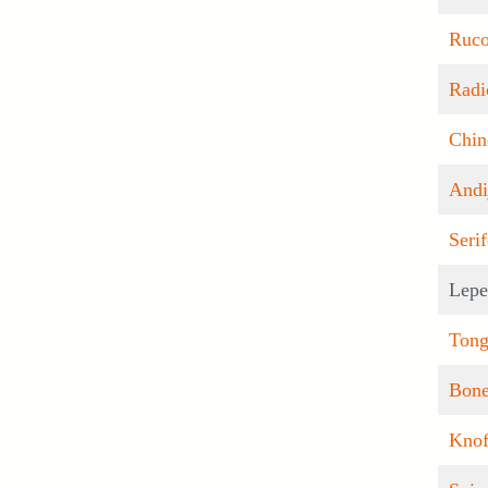
Ruco
Radi
Chin
Andi
Seri
Lepe
Tong
Bon
Knof