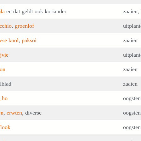
la
en dat geldt ook koriander
zaaien, 
cchio
,
groenlof
uitplan
ese kool
,
paksoi
zaaien
jvie
uitplan
fon
zaaien
lblad
zaaien
 ho
oogsten
en
,
erwten
, diverse
oogsten
look
oogsten 