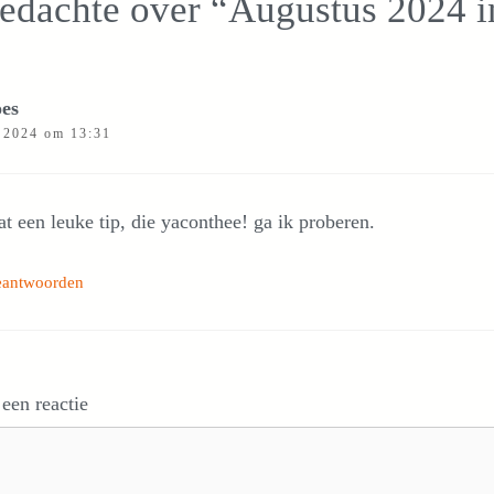
edachte over “Augustus 2024 i
es
i 2024 om 13:31
t een leuke tip, die yaconthee! ga ik proberen.
eantwoorden
 een reactie
e