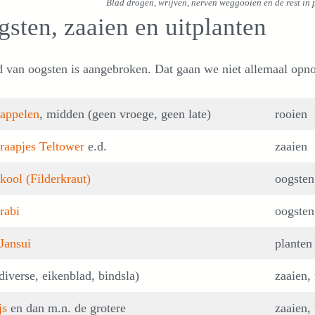
Blad drogen, wrijven, nerven weggooien en de rest in 
sten, zaaien en uitplanten
d van oogsten is aangebroken. Dat gaan we niet allemaal opn
appelen
, midden (geen vroege, geen late)
rooien
raapjes
Teltower
e.d.
zaaien
kool (Filderkraut)
oogsten
rabi
oogsten
-Jansui
planten
diverse, eikenblad, bindsla)
zaaien, 
js
en dan m.n. de grotere
zaaien, 