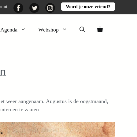
Facebook
Twitter
Instagram
ount
Word je onze vriend?
Agenda
Webshop
Veluwezomer
Aarde en mest
in
Activiteiten
Boeken
Mooi
is het weer aangenaam. Augustus is de oogstmaand,
Lekker
anten en te zaaien.