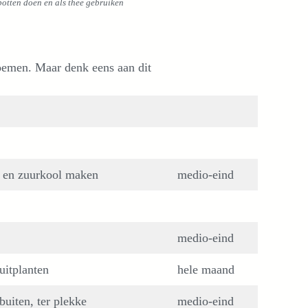
potten doen en als thee gebruiken
oemen. Maar denk eens aan dit
 en zuurkool maken
medio-eind
medio-eind
uitplanten
hele maand
buiten, ter plekke
medio-eind