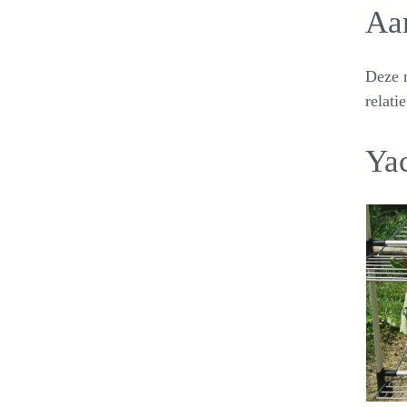
Aan
Deze m
relati
Ya