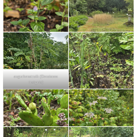
augurkenstruik (Decaisnea
insignis)