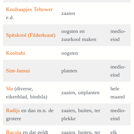
Knolraapjes
Teltower
zaaien
e.d.
oogsten en
medio-
Spitskool (Filderkraut)
zuurkool maken
eind
Koolrabi
oogsten
medio-
Sint-Jansui
planten
eind
Sla
(diverse,
hele
zaaien, uitplanten
eikenblad, bindsla)
maand
Radijs
en dan m.n. de
zaaien, buiten, ter
medio-
grotere
plekke
eind
Rucola
en dat geldt
zaaien, buiten, ter
elk