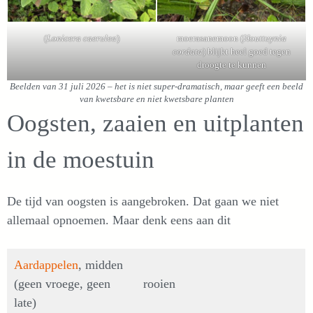
(
Lonicera caerulea
)
moerasanemoon (
Houttuynia
cordata
) blijkt heel goed tegen
droogte te kunnen
Beelden van 31 juli 2026 – het is niet super-dramatisch, maar geeft een beeld
van kwetsbare en niet kwetsbare planten
Oogsten, zaaien en uitplanten
in de moestuin
De tijd van oogsten is aangebroken. Dat gaan we niet
allemaal opnoemen. Maar denk eens aan dit
Aardappelen
, midden
(geen vroege, geen
rooien
late)