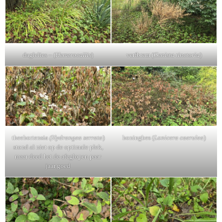
daglelies – (
Hemerocallis
)
verfbrem (
Genista tinctoria
)
theehortensia
(Hydrangea serrata
)
honingbes (
Lonicera caerulea
)
stond al niet op de optimale plek,
maar deed het de afeglopen paar
jaar goed