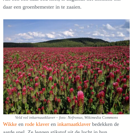
daar een groenbemester in te zaaien.
Veld vol inkarnaatklaver – foto: Nefronus, Wikimedia Commons
Wikke
en
rode klaver
en
inkarnaatklaver
bedekken de
aarde snel. Ze leggen stikstof uit de lucht in hun