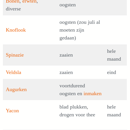
Bonen
,
erwten
,
oogsten
diverse
oogsten (zou juli al
Knoflook
moeten zijn
gedaan)
hele
Spinazie
zaaien
maand
Veldsla
zaaien
eind
voortdurend
Augurken
oogsten en
inmaken
blad plukken,
hele
Yacon
drogen voor thee
maand