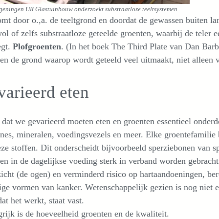
eningen UR Glastuinbouw onderzoekt substraatloze teeltsystemen
mt door o.,a. de teeltgrond en doordat de gewassen buiten l
ol of zelfs substraatloze geteelde groenten, waarbij de teler 
egt.
Plofgroenten
. (In het boek The Third Plate van Dan Barb
en de grond waarop wordt geteeld veel uitmaakt, niet alleen 
arieerd eten
s dat we gevarieerd moeten eten en groenten essentieel onder
nes, mineralen, voedingsvezels en meer. Elke groentefamilie 
ze stoffen. Dit onderscheidt bijvoorbeeld sperziebonen van s
en in de dagelijkse voeding sterk in verband worden gebracht
icht (de ogen) en verminderd risico op hartaandoeningen, bero
e vormen van kanker. Wetenschappelijk gezien is nog niet ex
at het werkt, staat vast.
rijk is de hoeveelheid groenten en de kwaliteit.