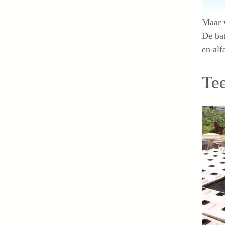
Maar v
De bat
en alf
Te