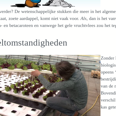
erder? De wetenschappelijke stukken die meer in het algeme
aat, zoete aardappel, komt niet vaak voor.
Als
, dan is het va
a- en betacaroteen en vanwege het gele vruchtvlees zou het 
eltomstandigheden
Zonder h
biologi
opeens ‘
bestrij
van de 
Bovendi
verschil
kas get