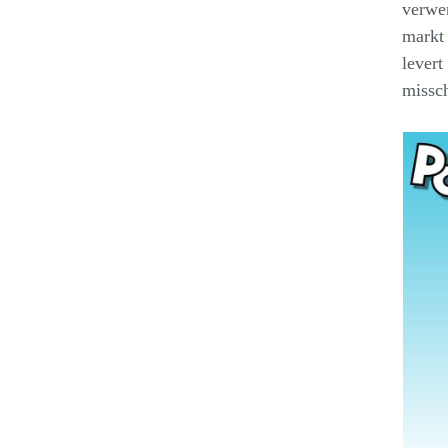
verwer
markt 
levert
missch