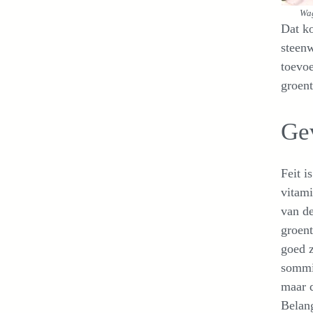
Wag
Dat ko
steenw
toevo
groent
Gev
Feit i
vitami
van de
groent
goed z
sommig
maar d
Belang