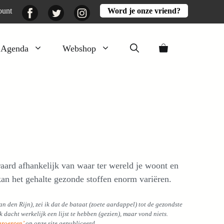
Facebook
Twitter
Instagram
ount
Word je onze vriend?
Agenda
Webshop
Veluwezomer
Aarde en mest
Activiteiten
Boeken
Mooi
raard afhankelijk van waar ter wereld je woont en
Lekker
kan het gehalte gezonde stoffen enorm variëren.
an den Rijn), zei ik dat de bataat (zoete aardappel) tot de gezondste
 dacht werkelijk een lijst te hebben (gezien), maar vond niets.
groenten’
op onze site gepubliceerd.