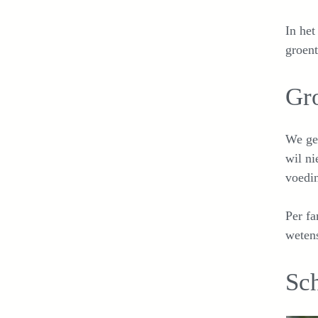
In he
groent
Gr
We gev
wil ni
voedi
Per fa
weten
Sc