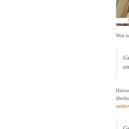
Wat i
Ge
en
Hieron
überha
aanbe
Ge