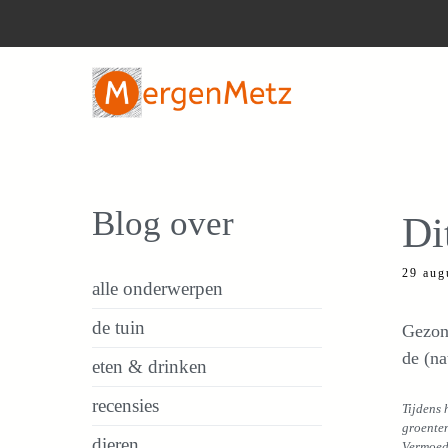
Ga
naar
de
inhoud
Blog over
Di
29 aug
alle onderwerpen
de tuin
Gezond
de (na
eten & drinken
recensies
Tijdens 
groenten
dieren
Vermoede