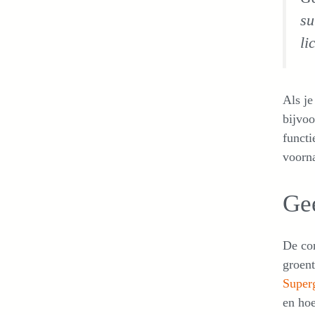
su
li
Als je
bijvoo
functi
voorna
Gee
De con
groent
Super
en hoe