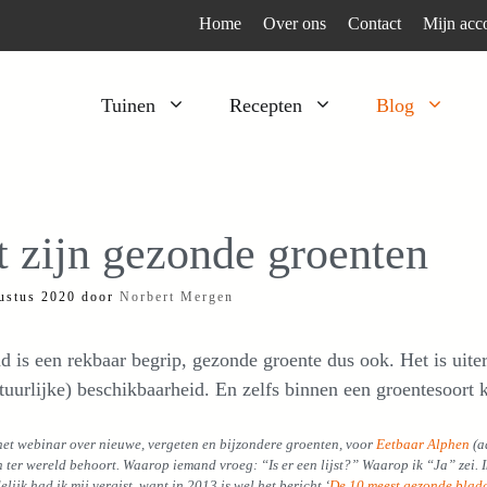
Home
Over ons
Contact
Mijn acc
Tuinen
Recepten
Blog
Heesters
Bijzonder en apart
Klimplanten
Kruiden
t zijn gezonde groenten
Kruiden
Peulgroenten
ustus 2020
door
Norbert Mergen
Moestuin
Tomaten
Verfplanten
Vruchtgewassen
 is een rekbaar begrip, gezonde groente dus ook. Het is uite
Voedselbos
Wortelgroenten
tuurlijke) beschikbaarheid. En zelfs binnen een groentesoort 
Bladgroenten
het webinar over nieuwe, vergeten en bijzondere groenten, voor
Eetbaar Alphen
(a
 ter wereld behoort. Waarop iemand vroeg: “Is er een lijst?” Waarop ik “Ja” zei. Ik
lijk had ik mij vergist, want in 2013 is wel het bericht ‘
De 10 meest gezonde blad